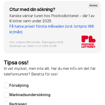
Annons
Otur med din sökning?
Kanske väntar turen hos Postkodlotteriet - där 1 av
6 lotter vann under 2025.
Få halva priset första månaden (ord. lottpris 188
kr/mån)
Ord. Lottpris 188 kr/mån. Åldersgräns 18 år.
Stödlinjen.se. Gäller t.o.m 31/12-
2026
Tipsa oss!
Vi vet mycket, men inte allt. Har du mer info om det här
telefonnumret? Berätta för oss!
Försäljning
Marknadsundersökning
Bedrägeri