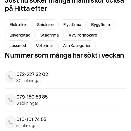
Just nu söker många människor också
på Hitta efter
Elektriker
Snickare
Flyttfirma
Byggfirma
Bilverkstad
Städfirma
VVS rörmokare
Låssmed
Veterinär
Alla Kategorier
Nummer som många har sökt i veckan
072-227 32 02
30 sökningar
079-150 53 85
6 sökningar
010-101 74 55
5 sökningar