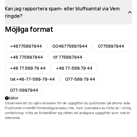
Kan jag rapportera spam- eller bluffsamtal via Vem
ringde?
Möjliga format
+46775897944
0046775897944
0775897944
+46 775897944
tlf 775897944
+46 77 589 79 44
+46 77-589 79 44
tel:+46-77-589-79-44
077-589 79 44
077-5897944
Källor
Observera att du själv ansvarar för de uppgifter du publicerar på denna sida.
Publicerat innehåll förhandsgranskas inte, men övervakas av hitta.se i rimlig
omfattning. hitta.se förbehåller sig rätten att avlägsna uppgifter som inte är
relevanta.