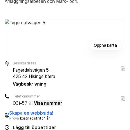
Anläggningsarbeten och Mark- och
anläggningsentreprenader
i Hisings Kärra.
Öppna karta
Besöksadress
Fagerdalsvägen 5
425 42
Hisings Kärra
Vägbeskrivning
Telefonnummer
031-
57 92
Visa nummer
Skapa en webbsida!
Prova
kostnadsfritt 1 år
Lägg till öppettider