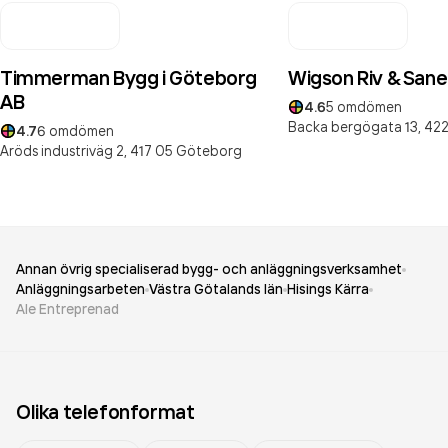
Timmerman Bygg i Göteborg
Wigson Riv & Sane
AB
4.6
5
omdömen
Backa bergögata 13,
422
4.7
6
omdömen
Aröds industriväg 2,
417 05
Göteborg
Annan övrig specialiserad bygg- och anläggningsverksamhet
Anläggningsarbeten
Västra Götalands län
Hisings Kärra
Ale Entreprenad
Olika telefonformat