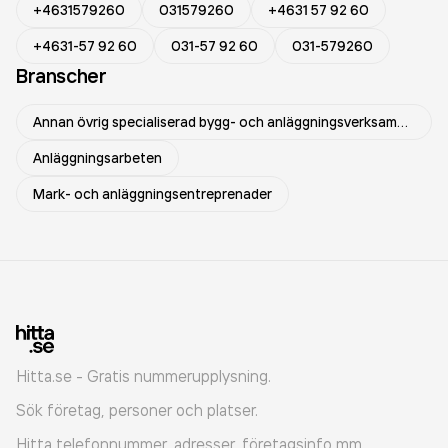
+4631579260
031579260
+4631 57 92 60
+4631-57 92 60
031-57 92 60
031-579260
Branscher
Annan övrig specialiserad bygg- och anläggningsverksamhet
Anläggningsarbeten
Mark- och anläggningsentreprenader
Hitta.se - Gratis nummerupplysning.
Sök företag, personer och platser.
Hitta telefonnummer, adresser, företagsinfo mm.