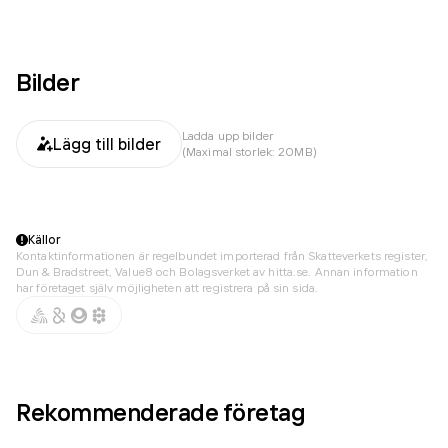
Bilder
Ladda upp bilder
Lägg till bilder
(Maximal storlek: 20MB)
Källor
Kontaktinformationen är regelbundet importerad från Skatteverkets register,
Dun & Bradstreet, Value8 och Bolagsverket av hitta.se. Annan information
har företaget själv möjligheten att registrera på sin sida.
Rekommenderade företag