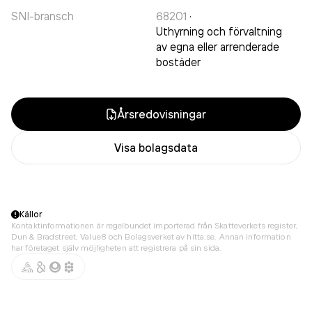
SNI-bransch
68201
·
Uthyrning och förvaltning
av egna eller arrenderade
bostäder
Årsredovisningar
Visa bolagsdata
Källor
Kontaktinformationen är regelbundet importerad från Skatteverkets register,
Dun & Bradstreet, Value8 och Bolagsverket av hitta.se. Annan information
har företaget själv möjligheten att registrera på sin sida.