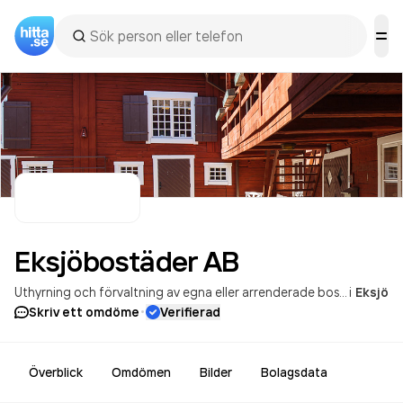
Eksjöbostäder
AB
Uthyrning och förvaltning av egna eller arrenderade bostäder
i
Eksjö
·
Skriv ett omdöme
Verifierad
Överblick
Omdömen
Bilder
Bolagsdata