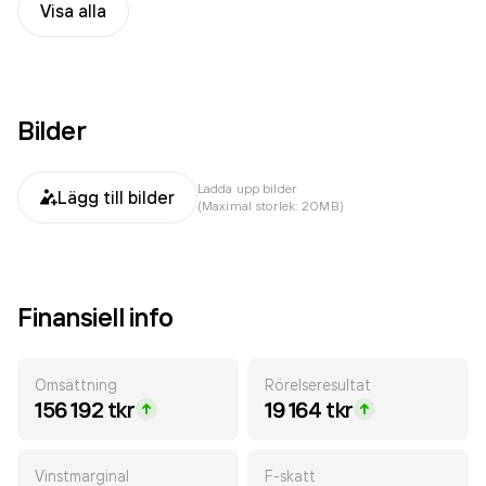
Visa alla
Bilder
Ladda upp bilder
Lägg till bilder
(Maximal storlek: 20MB)
Finansiell info
Omsättning
Rörelseresultat
156 192 tkr
19 164 tkr
Vinstmarginal
F-skatt