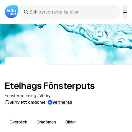
Etelhags
Fönsterputs
Fönsterputsning
i
Visby
·
Skriv ett omdöme
Verifierad
Överblick
Omdömen
Bilder