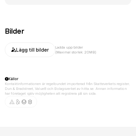
Bilder
Ladda upp bilder
Lägg till bilder
(Maximal storlek: 20MB)
Källor
Kontaktinformationen är regelbundet importerad från Skatteverkets register,
Dun & Bradstreet, Value8 och Bolagsverket av hitta.se. Annan information
har företaget själv möjligheten att registrera på sin sida.