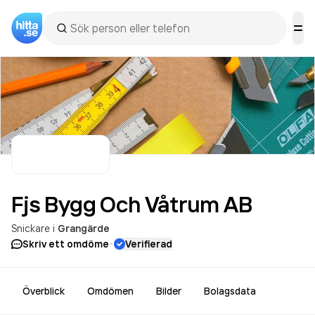
Fjs Bygg Och Våtrum
AB
Snickare
i
Grangärde
·
Skriv ett omdöme
Verifierad
Överblick
Omdömen
Bilder
Bolagsdata