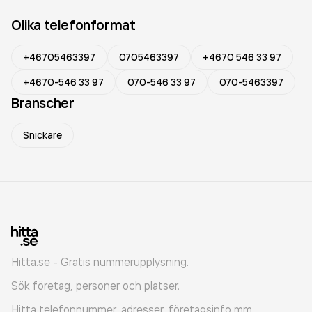
Olika telefonformat
+46705463397
0705463397
+4670 546 33 97
+4670-546 33 97
070-546 33 97
070-5463397
Branscher
Snickare
Hitta.se - Gratis nummerupplysning.
Sök företag, personer och platser.
Hitta telefonnummer, adresser, företagsinfo mm.