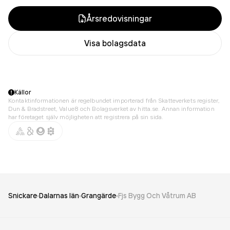
Årsredovisningar
Visa bolagsdata
Källor
Kontaktinformationen är regelbundet importerad från Skatteverkets register,
Dun & Bradstreet, Value8 och Bolagsverket av hitta.se. Annan information
har företaget själv möjligheten att registrera på sin sida.
Snickare
Dalarnas län
Grangärde
Fjs Bygg Och Våtrum AB