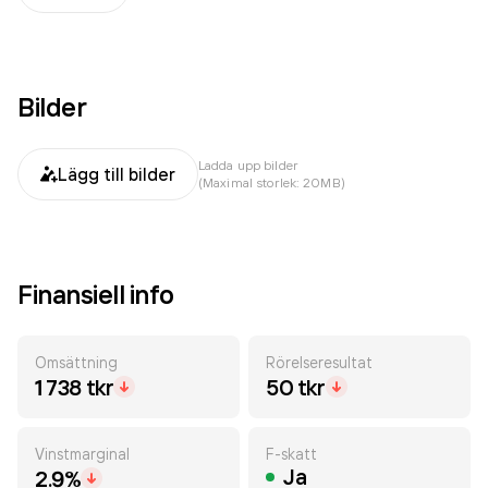
Bilder
Ladda upp bilder
Lägg till bilder
(Maximal storlek: 20MB)
Finansiell info
Omsättning
Rörelseresultat
1 738 tkr
50 tkr
Vinstmarginal
F-skatt
Ja
2.9%