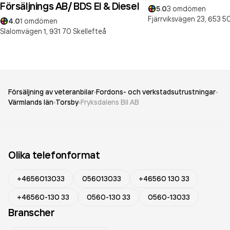
Försäljnings AB/ BDS El & Diesel
5.0
3
omdömen
Fjärrviksvägen 23,
653 5
4.0
1
omdömen
Slalomvägen 1,
931 70
Skellefteå
Försäljning av veteranbilar
Fordons- och verkstadsutrustningar
Värmlands län
Torsby
Fryksdalens Bil AB
Olika telefonformat
+4656013033
056013033
+46560 130 33
+46560-130 33
0560-130 33
0560-13033
Branscher