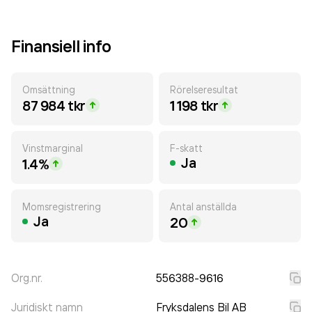
Finansiell info
Omsättning
Rörelseresultat
87 984 tkr
1 198 tkr
Vinstmarginal
F-skatt
Ja
1.4%
Momsregistrering
Antal anställda
Ja
20
Org.nr.
556388-9616
Juridiskt namn
Fryksdalens Bil AB