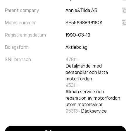
Parent company
Annie&Tilda AB
Moms nummer
SE556388961601
Registreringsdatum
1990-03-19
Bolagsform
Aktiebolag
SNI-bransch
47811
·
Detaljhandel med
personbilar och lätta
motorfordon
95311
·
Allmän service och
reparation av motorfordon
utom motorcyklar
95313
·
Däckservice