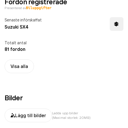
Fordon registrerade
Presenterat av
Senaste införskaffat
Suzuki SX4
Totalt antal
81 fordon
Visa alla
Bilder
Ladda upp bilder
Lägg till bilder
(Maximal storlek: 20MB)