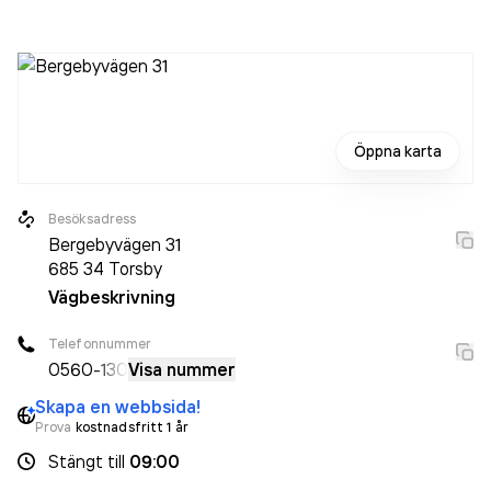
sedan 2024 då det jobbade 19 personer på företaget.
Bolaget är ett aktiebolag som varit aktivt sedan 1990.
Fryksdalens Bil AB
omsatte 87 984 000,00 kr
senaste
räkenskapsåret (2025).
Öppna karta
Besöksadress
Bergebyvägen 31
685 34
Torsby
Vägbeskrivning
Telefonnummer
0560
-130
Visa nummer
Skapa en webbsida!
Prova
kostnadsfritt 1 år
Stängt
till
09:00