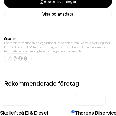
Årsredovisningar
Visa bolagsdata
Källor
Kontaktinformationen är regelbundet importerad från Skatteverkets register,
Dun & Bradstreet, Value8 och Bolagsverket av hitta.se. Annan information
har företaget själv möjligheten att registrera på sin sida.
Rekommenderade företag
Skellefteå El & Diesel
Thoréns Bilservic