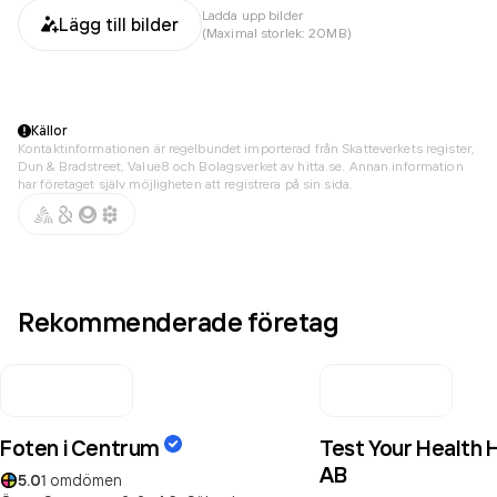
Ladda upp bilder
Lägg till bilder
(Maximal storlek: 20MB)
Källor
Kontaktinformationen är regelbundet importerad från Skatteverkets register,
Dun & Bradstreet, Value8 och Bolagsverket av hitta.se. Annan information
har företaget själv möjligheten att registrera på sin sida.
Rekommenderade företag
Foten i Centrum
Test Your Health 
AB
5.0
1
omdömen