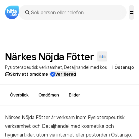
Närkes Nöjda
Fötter
Fysioterapeutisk verksamhet
Detaljhandel med kosmetika och hygienartiklar, utom via internet eller postorder
i
Östansjö
·
Skriv ett omdöme
Verifierad
Överblick
Omdömen
Bilder
Närkes Nöjda Fötter är verksam inom
Fysioterapeutisk
verksamhet och Detaljhandel med kosmetika och
hygienartiklar, utom via internet eller postorder
i Östansjö.