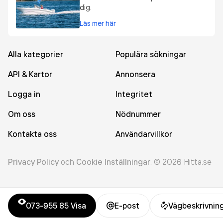
dig.
Läs mer här
Alla kategorier
Populära sökningar
API & Kartor
Annonsera
Logga in
Integritet
Om oss
Nödnummer
Kontakta oss
Användarvillkor
Privacy Policy
och
Cookie Inställningar
.
©
2026
Hitta.se
073-955 85
Visa
E-post
Vägbeskrivnin