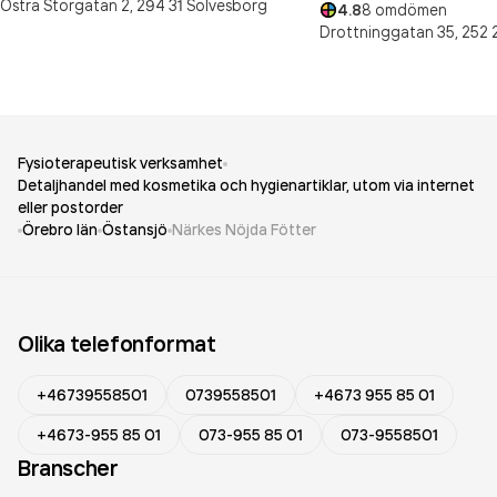
Östra Storgatan 2,
294 31
Sölvesborg
4.8
8
omdömen
Drottninggatan 35,
252 
Fysioterapeutisk verksamhet
Detaljhandel med kosmetika och hygienartiklar, utom via internet
eller postorder
Örebro län
Östansjö
Närkes Nöjda Fötter
Olika telefonformat
+46739558501
0739558501
+4673 955 85 01
+4673-955 85 01
073-955 85 01
073-9558501
Branscher