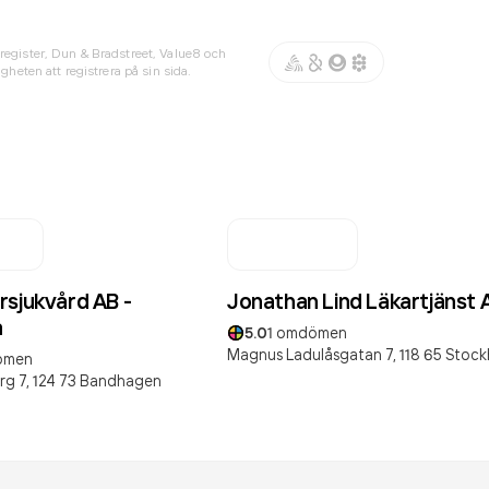
register, Dun & Bradstreet, Value8 och
gheten att registrera på sin sida.
rsjukvård AB -
Jonathan Lind Läkartjänst 
a
5.0
1
omdömen
Magnus Ladulåsgatan 7,
118 65
Stock
ömen
rg 7,
124 73
Bandhagen