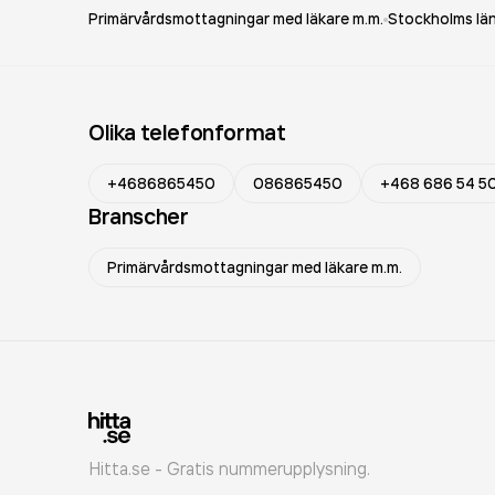
Primärvårdsmottagningar med läkare m.m.
Stockholms lä
Olika telefonformat
+4686865450
086865450
+468 686 54 5
Branscher
Primärvårdsmottagningar med läkare m.m.
Hitta.se - Gratis nummerupplysning.