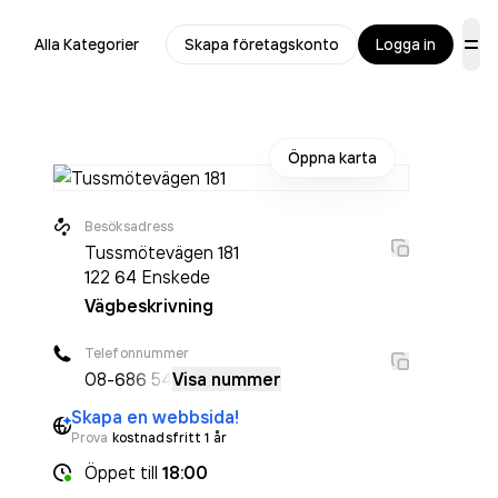
Alla Kategorier
Skapa företagskonto
Logga in
Öppna karta
Besöksadress
Tussmötevägen 181
122 64
Enskede
Vägbeskrivning
Telefonnummer
08-6
86 54
Visa nummer
Skapa en webbsida!
Prova
kostnadsfritt 1 år
Öppet
till
18:00