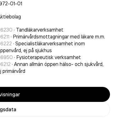
972-01-01
ktiebolag
86230
·
Tandläkarverksamhet
6211
·
Primärvårdsmottagningar med läkare m.m.
86222
·
Specialistläkarverksamhet inom
ppenvård, ej på sjukhus
86950
·
Fysioterapeutisk verksamhet
86212
·
Annan allmän öppen hälso- och sjukvård,
j primärvård
isningar
agsdata