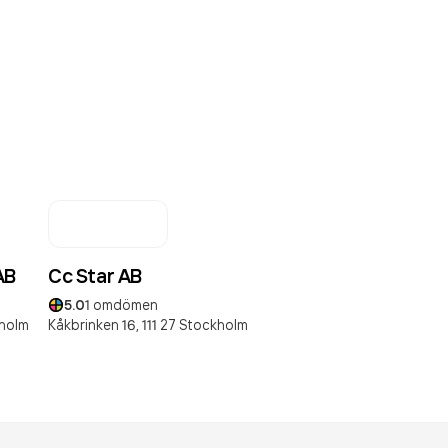
AB
Cc Star AB
5.0
1
omdömen
holm
Kåkbrinken 16,
111 27
Stockholm