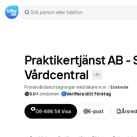
Praktikertjänst AB -
Vårdcentral
Primärvårdsmottagningar med läkare m.m.
i
Enskede
·
3.0
4
omdömen
Verifiera ditt företag
08-686 54
Visa
E-post
Årsred