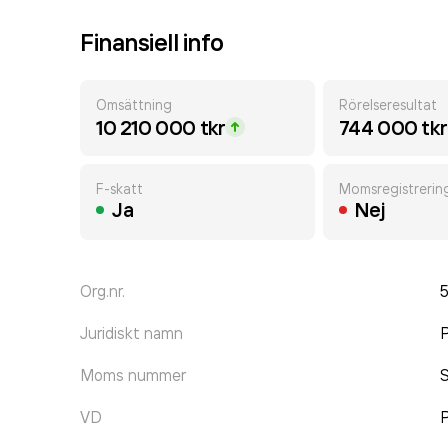
Finansiell info
Omsättning
Rörelseresultat
10 210 000 tkr
744 000 tkr
F-skatt
Momsregistrerin
Ja
Nej
Org.nr.
Juridiskt namn
P
Moms nummer
VD
P