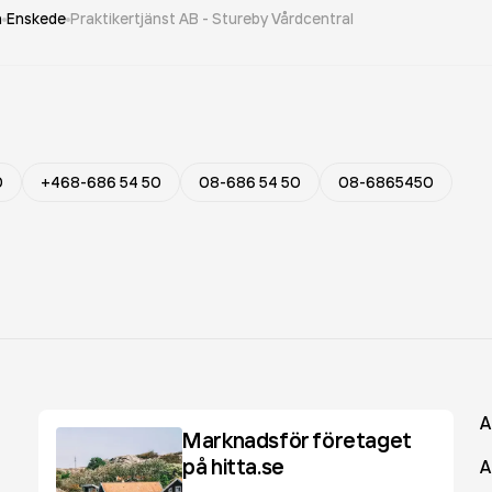
n
Enskede
Praktikertjänst AB - Stureby Vårdcentral
0
+468-686 54 50
08-686 54 50
08-6865450
A
Marknadsför företaget
på hitta.se
A