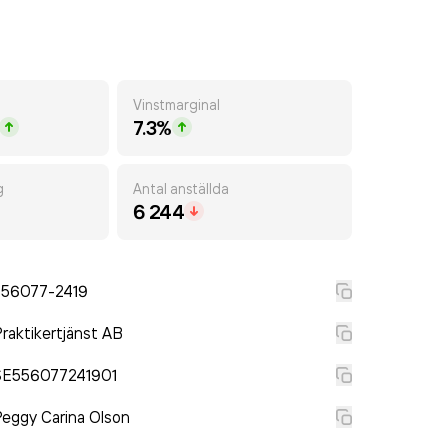
Vinstmarginal
7.3%
g
Antal anställda
6 244
556077-2419
raktikertjänst AB
SE556077241901
eggy Carina Olson