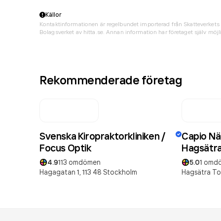
Källor
Kontaktinformationen är regelbundet importerad från Skatteverkets 
Bolagsverket av hitta.se. Annan information har företaget själv möjli
Rekommenderade företag
Svenska Kiropraktorkliniken /
Capio Nä
Focus Optik
Hagsätr
4.9
113
omdömen
5.0
1
omd
Hagagatan 1,
113 48
Stockholm
Hagsätra To