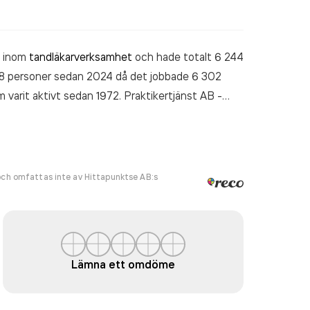
m inom
tandläkarverksamhet
och hade totalt 6 244
 58 personer sedan 2024 då det jobbade 6 302
 varit aktivt sedan 1972. Praktikertjänst AB -
kr
senaste räkenskapsåret (2025).
ch omfattas inte av Hittapunktse AB:s
Lämna ett omdöme