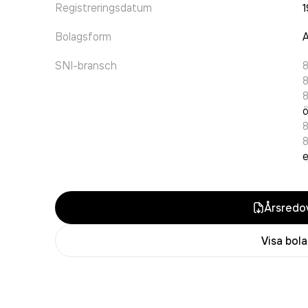
Registreringsdatum
1
Bolagsform
A
SNI-bransch
8
ö
e
Årsredov
Visa bol