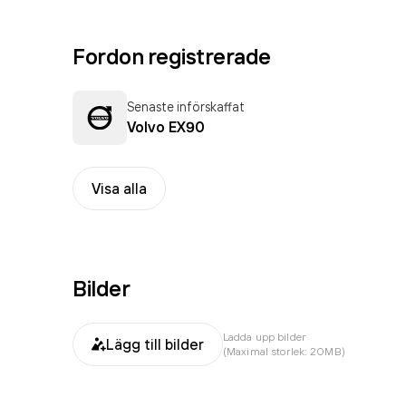
Fordon registrerade
Senaste införskaffat
Volvo EX90
Visa alla
Bilder
Ladda upp bilder
Lägg till bilder
(Maximal storlek: 20MB)