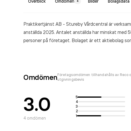
Överblick
Omdömen
Bilder
Bolagsdata
4
Praktikertjänst AB - Stureby Vårdcentral är verksa
anställda 2025. Antalet anställda har minskat med
personer på företaget. Bolaget är ett aktiebolag som
Stureby Vårdcentral
omsatte 10 210 000 000,00 
Företagsomdömen tillhandahålls av Reco o
Omdömen
utgivningsbevis
3.0
5
4
3
2
1
4
omdömen