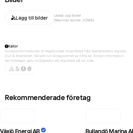
Ladda upp bilder
Lägg till bilder
(Maximal storlek: 20MB)
Källor
Kontaktinformationen är regelbundet importerad från Skatteverkets register,
Dun & Bradstreet, Value8 och Bolagsverket av hitta.se. Annan information
har företaget själv möjligheten att registrera på sin sida.
Rekommenderade företag
Växjö Energi AB
Bullandö Marina A