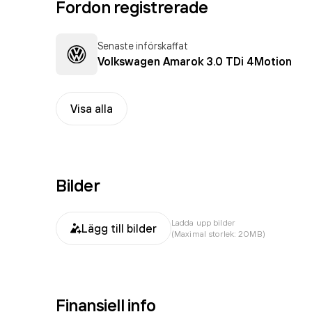
Fordon registrerade
Senaste införskaffat
Volkswagen Amarok 3.0 TDi 4Motion
Visa alla
Bilder
Ladda upp bilder
Lägg till bilder
(Maximal storlek: 20MB)
Finansiell info