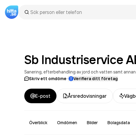
Sb Industriservice
A
Sanering, efterbehandling av jord och vatten samt anna
·
Skriv ett omdöme
Verifiera ditt företag
E-post
Årsredovisningar
Vägb
Överblick
Omdömen
Bilder
Bolagsdata