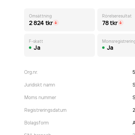
Omsättning
Rörelseresultat
2 824 tkr
78 tkr
F-skatt
Momsregistrerin
Ja
Ja
Org.nr.
Juridiskt namn
S
Moms nummer
Registreringsdatum
Bolagsform
A