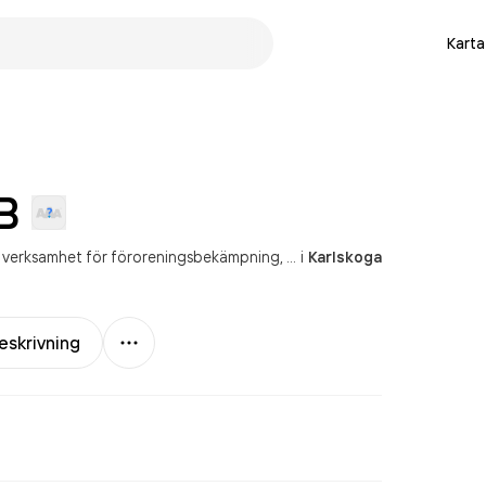
Karta
B
n verksamhet för föroreningsbekämpning
Reparation och underhåll av
i
Karlskoga
Mer
eskrivning