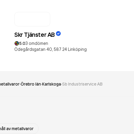
Skr Tjänster AB
5.0
3
omdömen
Ödegårdsgatan 40,
587 24
Linköping
etallvaror
Örebro län
Karlskoga
Sb Industriservice AB
åll av metallvaror