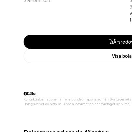
SNI-bransch
3
v
f
Årsredov
Visa bol
Källor
Kontaktinformationen är regelbundet importerad från Skatteverkets 
Bolagsverket av hitta.se. Annan information har företaget själv möjli