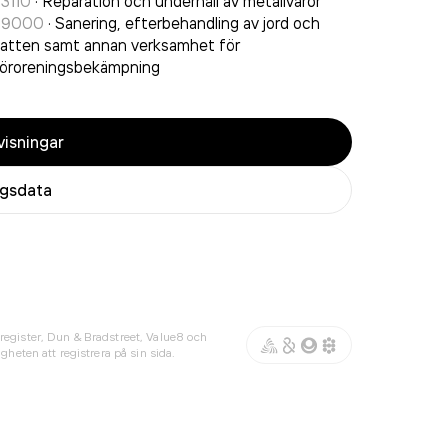
3110
·
Reparation och underhåll av metallvaror
39000
·
Sanering, efterbehandling av jord och
atten samt annan verksamhet för
öroreningsbekämpning
isningar
agsdata
register, Dun & Bradstreet, Value8 och
gheten att registrera på sin sida.