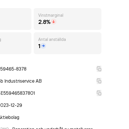
Vinstmarginal
2.8%
g
Antal anställda
1
559465-8378
b Industriservice AB
SE559465837801
2023-12-29
ktiebolag