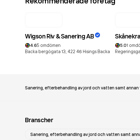
Rekommenderade företag
Wigson Riv & Sanering AB
Skånekra
4.6
5
omdömen
5.0
1
omd
Backa bergögata 13,
422 46
Hisings Backa
Regeringsga
Sanering, efterbehandling av jord och vatten samt anna
Branscher
Sanering, efterbehandling av jord och vatten samt a