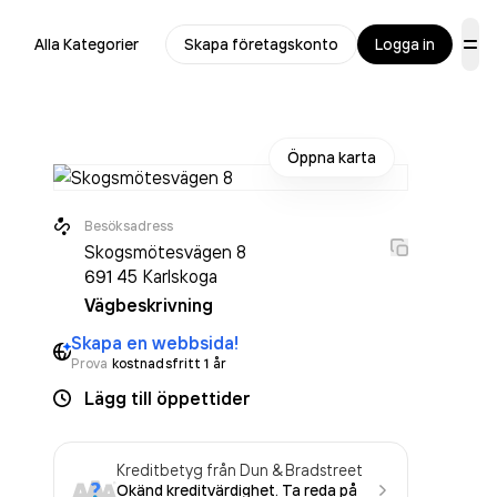
Alla Kategorier
Skapa företagskonto
Logga in
Öppna karta
Besöksadress
Skogsmötesvägen 8
 metallvaror
691 45
Karlskoga
Vägbeskrivning
Skapa en webbsida!
Prova
kostnadsfritt 1 år
Lägg till öppettider
Kreditbetyg från Dun & Bradstreet
Okänd kreditvärdighet. Ta reda på