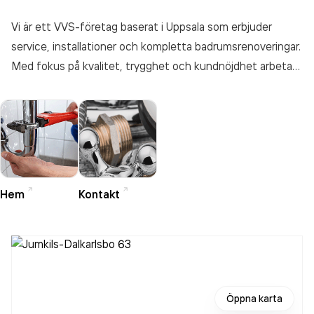
Vi är ett VVS-företag baserat i Uppsala som erbjuder
service, installationer och kompletta badrumsrenoveringar.
Med fokus på kvalitet, trygghet och kundnöjdhet arbetar
vi inom en 5 mils radie runt Uppsala. Vi hjälper både
privatpersoner och företag med allt från akuta
reparationer till nyinstallationer. Välkommen att kontakta
oss!
Hem
Kontakt
Öppna karta