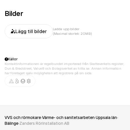
Bilder
Ladda upp bilder
Lägg till bilder
(Maximal storlek: 20MB)
Källor
Kontaktinformationen är regelbundet importerad från Skatteverkets register,
Dun & Bradstreet, Value8 och Bolagsverket av hitta.se. Annan information
har företaget själv möjligheten att registrera på sin sida.
VVS och rörmokare
Värme- och sanitetsarbeten
Uppsala län
Bälinge
Zanders Rörinstallation AB