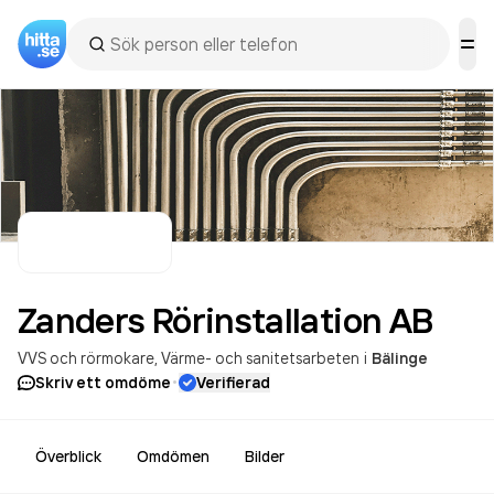
Zanders Rörinstallation
AB
VVS och rörmokare
Värme- och sanitetsarbeten
i
Bälinge
·
Skriv ett omdöme
Verifierad
Överblick
Omdömen
Bilder