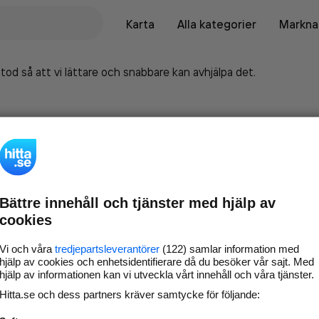
Karta
Alla kategorier
Marknad
tod så att vi lättare och snabbare kan avhjälpa det.
Bättre innehåll och tjänster med hjälp av
cookies
Vi och våra
tredjepartsleverantörer
(122) samlar information med
hjälp av cookies och enhetsidentifierare då du besöker vår sajt. Med
hjälp av informationen kan vi utveckla vårt innehåll och våra tjänster.
Marknadsför företaget på
Hitta.se och dess partners kräver samtycke för följande:
hitta.se