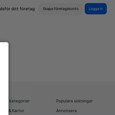
sför ditt företag
Skapa företagskonto
Logga in
Alla kategorier
Populära sökningar
API & Kartor
Annonsera