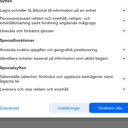
Syften
Kom igång och annonsera mot
Lagra och/eller få åtkomst till information på en enhet
nya kunder och
samarbetspartners nära dig.
Personanpassad reklam och innehåll, reklam- och
innehållsmätning samt forskning angående målgrupp
Läs mer här
Utveckla och förbättra tjänster
Specialfunktioner
Använda exakta uppgifter om geografisk positionering
Identifiera enheter baserat på information som aktivt begärs
Specialsyften
Säkerställa säkerhet, förhindra och upptäcka bedrägerier samt
åtgärda fel
Leverera och visa reklam och innehåll
Dataskydd
Inställningar
Godkänn alla