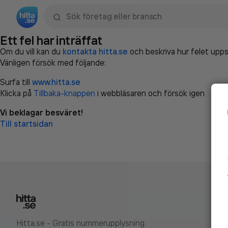
Sök namn, gata, ort, telefon, företag, sökord
Ett fel har inträffat
Om du vill kan du
kontakta hitta.se
och beskriva hur felet upps
Vänligen försök med följande:
Surfa till
www.hitta.se
Klicka på
Tillbaka-knappen
i webbläsaren och försök igen
Vi beklagar besväret!
Till startsidan
Hitta.se - Gratis nummerupplysning.