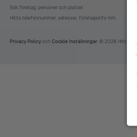
Sök företag, personer och platser.
Hitta telefonnummer, adresser, företagsinfo mm.
Privacy Policy
och
Cookie Inställningar
.
©
2026
Hitta.se