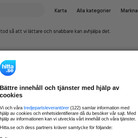
Karta
Alla kategorier
Marknad
tod så att vi lättare och snabbare kan avhjälpa det.
Bättre innehåll och tjänster med hjälp av
cookies
Vi och våra
tredjepartsleverantörer
(122) samlar information med
hjälp av cookies och enhetsidentifierare då du besöker vår sajt. Med
hjälp av informationen kan vi utveckla vårt innehåll och våra tjänster.
Marknadsför företaget på
Hitta.se och dess partners kräver samtycke för följande:
hitta.se