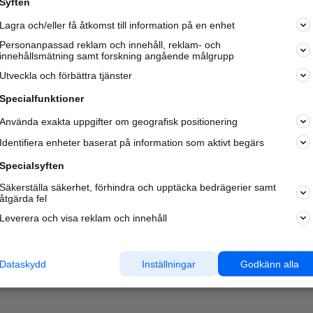
Syften
Kom igång och annonsera mot
Lagra och/eller få åtkomst till information på en enhet
nya kunder och
samarbetspartners nära dig.
Personanpassad reklam och innehåll, reklam- och
innehållsmätning samt forskning angående målgrupp
Läs mer här
Utveckla och förbättra tjänster
Specialfunktioner
Använda exakta uppgifter om geografisk positionering
Identifiera enheter baserat på information som aktivt begärs
Specialsyften
Säkerställa säkerhet, förhindra och upptäcka bedrägerier samt
åtgärda fel
Leverera och visa reklam och innehåll
Dataskydd
Inställningar
Godkänn alla