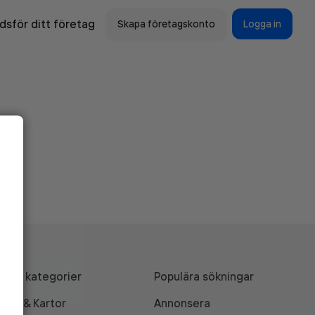
sför ditt företag
Skapa företagskonto
Logga in
Alla kategorier
Populära sökningar
API & Kartor
Annonsera