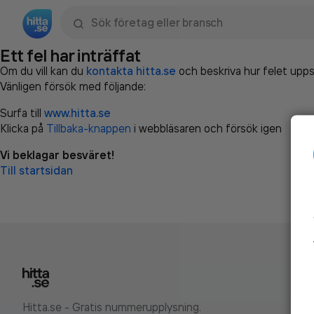
Sök namn, gata, ort, telefon, företag, sökord
Ett fel har inträffat
Om du vill kan du
kontakta hitta.se
och beskriva hur felet upps
Vänligen försök med följande:
Surfa till
www.hitta.se
Klicka på
Tillbaka-knappen
i webbläsaren och försök igen
Vi beklagar besväret!
Till startsidan
Hitta.se - Gratis nummerupplysning.