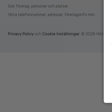
Sök företag, personer och platser.
Hitta telefonnummer, adresser, företagsinfo mm.
Privacy Policy
och
Cookie Inställningar
.
©
2026
Hitta.se