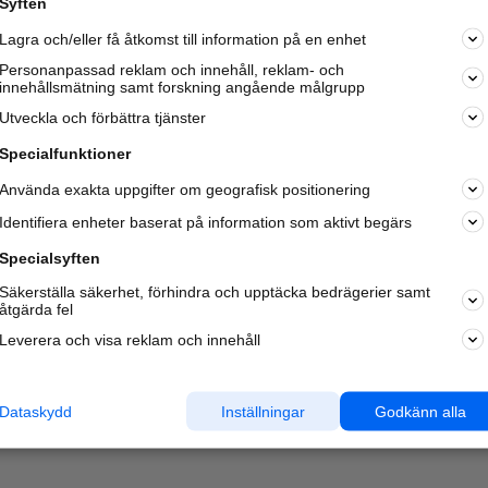
Syften
Kom igång och annonsera mot
Lagra och/eller få åtkomst till information på en enhet
nya kunder och
samarbetspartners nära dig.
Personanpassad reklam och innehåll, reklam- och
innehållsmätning samt forskning angående målgrupp
Läs mer här
Utveckla och förbättra tjänster
Specialfunktioner
Använda exakta uppgifter om geografisk positionering
Identifiera enheter baserat på information som aktivt begärs
Specialsyften
Säkerställa säkerhet, förhindra och upptäcka bedrägerier samt
åtgärda fel
Leverera och visa reklam och innehåll
Dataskydd
Inställningar
Godkänn alla