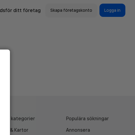
sför ditt företag
Skapa företagskonto
Logga in
Alla kategorier
Populära sökningar
API & Kartor
Annonsera