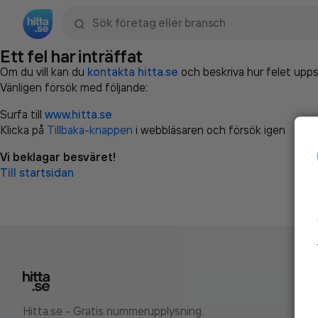
Sök namn, gata, ort, telefon, företag, sökord
Ett fel har inträffat
Om du vill kan du
kontakta hitta.se
och beskriva hur felet upps
Vänligen försök med följande:
Surfa till
www.hitta.se
Klicka på
Tillbaka-knappen
i webbläsaren och försök igen
Vi beklagar besväret!
Till startsidan
Hitta.se - Gratis nummerupplysning.