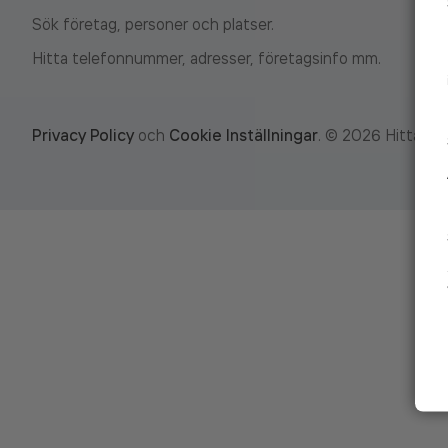
Sök företag, personer och platser.
Hitta telefonnummer, adresser, företagsinfo mm.
Privacy Policy
och
Cookie Inställningar
.
©
2026
Hitta.se