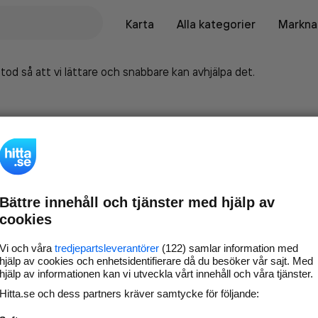
Karta
Alla kategorier
Marknad
tod så att vi lättare och snabbare kan avhjälpa det.
Bättre innehåll och tjänster med hjälp av
cookies
Vi och våra
tredjepartsleverantörer
(122) samlar information med
hjälp av cookies och enhetsidentifierare då du besöker vår sajt. Med
hjälp av informationen kan vi utveckla vårt innehåll och våra tjänster.
Marknadsför företaget på
Hitta.se och dess partners kräver samtycke för följande:
hitta.se