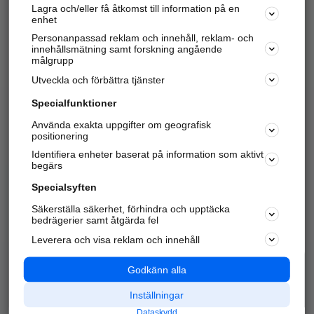
Lagra och/eller få åtkomst till information på en
Sök företag, personer och platser.
enhet
Personanpassad reklam och innehåll, reklam- och
Hitta telefonnummer, adresser, företagsinfo mm.
innehållsmätning samt forskning angående
målgrupp
Utveckla och förbättra tjänster
Marknadsför företaget
på hitta.se
Specialfunktioner
Använda exakta uppgifter om geografisk
Kom igång och annonsera mot
positionering
nya kunder och
Identifiera enheter baserat på information som aktivt
samarbetspartners nära dig.
begärs
Läs mer här
Specialsyften
Säkerställa säkerhet, förhindra och upptäcka
Alla kategorier
Populära sökningar
bedrägerier samt åtgärda fel
Leverera och visa reklam och innehåll
API & Kartor
Annonsera
Logga in
Integritet
Godkänn alla
Om oss
Nödnummer
Inställningar
Dataskydd