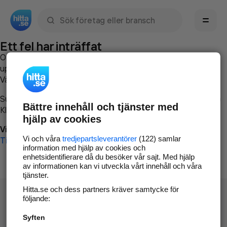
Sök namn, gata, ort, telefon, företag, sökord
Ett fel har inträffat
Om du vill kan du
kontakta hitta.se
och beskriva hur felet
uppstod så att vi lättare och snabbare kan avhjälpa det.
Vänligen försök med följande:
Surfa till
www.hitta.se
Bättre innehåll och tjänster med
Klicka på
Tillbaka-knappen
i webbläsaren och försök igen
hjälp av cookies
Vi beklagar besväret!
Vi och våra
tredjepartsleverantörer
(122) samlar
Till startsidan
information med hjälp av cookies och
enhetsidentifierare då du besöker vår sajt. Med hjälp
av informationen kan vi utveckla vårt innehåll och våra
tjänster.
Hitta.se och dess partners kräver samtycke för
följande:
Syften
Hitta.se - Gratis nummerupplysning.