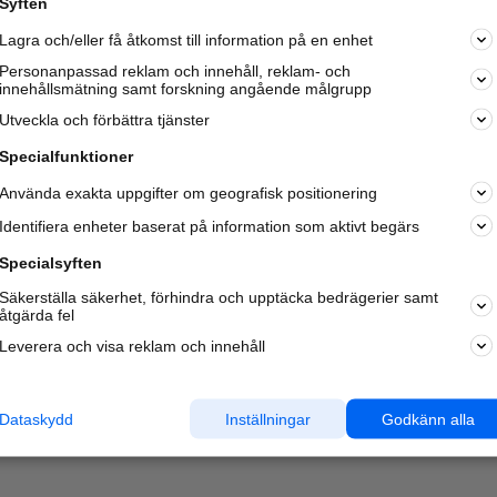
Syften
Kom igång och annonsera mot
Lagra och/eller få åtkomst till information på en enhet
nya kunder och
samarbetspartners nära dig.
Personanpassad reklam och innehåll, reklam- och
innehållsmätning samt forskning angående målgrupp
Läs mer här
Utveckla och förbättra tjänster
Specialfunktioner
Använda exakta uppgifter om geografisk positionering
Identifiera enheter baserat på information som aktivt begärs
Specialsyften
Säkerställa säkerhet, förhindra och upptäcka bedrägerier samt
åtgärda fel
Leverera och visa reklam och innehåll
Dataskydd
Inställningar
Godkänn alla