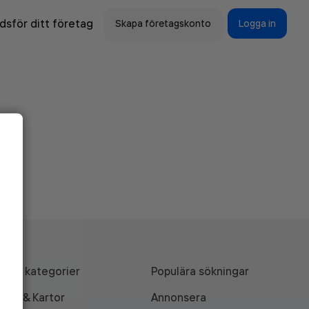
sför ditt företag
Skapa företagskonto
Logga in
Alla kategorier
Populära sökningar
API & Kartor
Annonsera