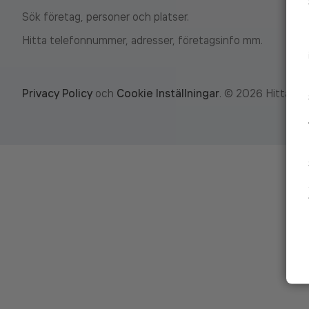
Sök företag, personer och platser.
Hitta telefonnummer, adresser, företagsinfo mm.
Privacy Policy
och
Cookie Inställningar
.
©
2026
Hitta.se