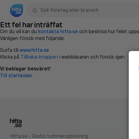
Sök namn, gata, ort, telefon, företag, sökord
Ett fel har inträffat
Om du vill kan du
kontakta hitta.se
och beskriva hur felet upps
Vänligen försök med följande:
Surfa till
www.hitta.se
Klicka på
Tillbaka-knappen
i webbläsaren och försök igen
Vi beklagar besväret!
Till startsidan
Hitta.se - Gratis nummerupplysning.