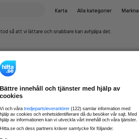
Karta
Alla kategorier
Marknad
tod så att vi lättare och snabbare kan avhjälpa det.
Bättre innehåll och tjänster med hjälp av
cookies
Vi och våra
tredjepartsleverantörer
(122) samlar information med
hjälp av cookies och enhetsidentifierare då du besöker vår sajt. Med
hjälp av informationen kan vi utveckla vårt innehåll och våra tjänster.
Marknadsför företaget på
Hitta.se och dess partners kräver samtycke för följande:
hitta.se