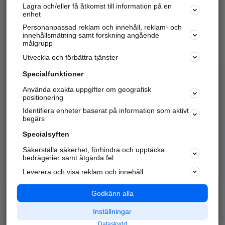
Lagra och/eller få åtkomst till information på en
Sök företag, personer och platser.
enhet
Personanpassad reklam och innehåll, reklam- och
Hitta telefonnummer, adresser, företagsinfo mm.
innehållsmätning samt forskning angående
målgrupp
Utveckla och förbättra tjänster
Marknadsför företaget
på hitta.se
Specialfunktioner
Använda exakta uppgifter om geografisk
Kom igång och annonsera mot
positionering
nya kunder och
Identifiera enheter baserat på information som aktivt
samarbetspartners nära dig.
begärs
Läs mer här
Specialsyften
Säkerställa säkerhet, förhindra och upptäcka
Alla kategorier
Populära sökningar
bedrägerier samt åtgärda fel
Leverera och visa reklam och innehåll
API & Kartor
Annonsera
Logga in
Integritet
Godkänn alla
Om oss
Nödnummer
Inställningar
Dataskydd