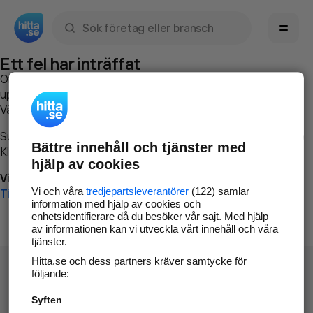
Sök namn, gata, ort, telefon, företag, sökord
Ett fel har inträffat
Om du vill kan du
kontakta hitta.se
och beskriva hur felet
uppstod så att vi lättare och snabbare kan avhjälpa det.
Vänligen försök med följande:
Surfa till
www.hitta.se
Bättre innehåll och tjänster med
Klicka på
Tillbaka-knappen
i webbläsaren och försök igen
hjälp av cookies
Vi beklagar besväret!
Vi och våra
tredjepartsleverantörer
(122) samlar
Till startsidan
information med hjälp av cookies och
enhetsidentifierare då du besöker vår sajt. Med hjälp
av informationen kan vi utveckla vårt innehåll och våra
tjänster.
Hitta.se och dess partners kräver samtycke för
följande:
Syften
Hitta.se - Gratis nummerupplysning.