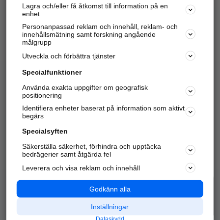
Lagra och/eller få åtkomst till information på en
Sök företag, personer och platser.
enhet
Personanpassad reklam och innehåll, reklam- och
Hitta telefonnummer, adresser, företagsinfo mm.
innehållsmätning samt forskning angående
målgrupp
Utveckla och förbättra tjänster
Marknadsför företaget
på hitta.se
Specialfunktioner
Använda exakta uppgifter om geografisk
Kom igång och annonsera mot
positionering
nya kunder och
Identifiera enheter baserat på information som aktivt
samarbetspartners nära dig.
begärs
Läs mer här
Specialsyften
Säkerställa säkerhet, förhindra och upptäcka
Alla kategorier
Populära sökningar
bedrägerier samt åtgärda fel
Leverera och visa reklam och innehåll
API & Kartor
Annonsera
Logga in
Integritet
Godkänn alla
Om oss
Nödnummer
Inställningar
Dataskydd