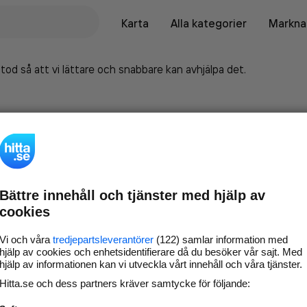
Karta
Alla kategorier
Marknad
tod så att vi lättare och snabbare kan avhjälpa det.
Bättre innehåll och tjänster med hjälp av
cookies
Vi och våra
tredjepartsleverantörer
(122) samlar information med
hjälp av cookies och enhetsidentifierare då du besöker vår sajt. Med
hjälp av informationen kan vi utveckla vårt innehåll och våra tjänster.
Marknadsför företaget på
Hitta.se och dess partners kräver samtycke för följande:
hitta.se