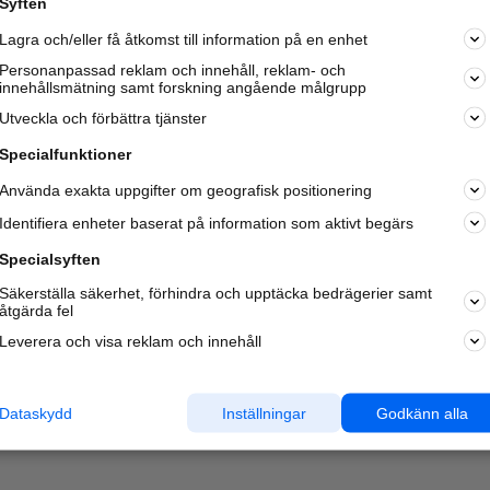
Syften
Kom igång och annonsera mot
Lagra och/eller få åtkomst till information på en enhet
nya kunder och
samarbetspartners nära dig.
Personanpassad reklam och innehåll, reklam- och
innehållsmätning samt forskning angående målgrupp
Läs mer här
Utveckla och förbättra tjänster
Specialfunktioner
Använda exakta uppgifter om geografisk positionering
Identifiera enheter baserat på information som aktivt begärs
Specialsyften
Säkerställa säkerhet, förhindra och upptäcka bedrägerier samt
åtgärda fel
Leverera och visa reklam och innehåll
Dataskydd
Inställningar
Godkänn alla