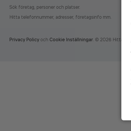
Sök företag, personer och platser.
Hitta telefonnummer, adresser, företagsinfo mm.
Privacy Policy
och
Cookie Inställningar
.
©
2026
Hitta.se