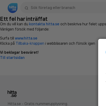
Sök namn, gata, ort, telefon, företag, sökord
Ett fel har inträffat
Om du vill kan du
kontakta hitta.se
och beskriva hur felet upps
Vänligen försök med följande:
Surfa till
www.hitta.se
Klicka på
Tillbaka-knappen
i webbläsaren och försök igen
Vi beklagar besväret!
Till startsidan
Hitta.se - Gratis nummerupplysning.