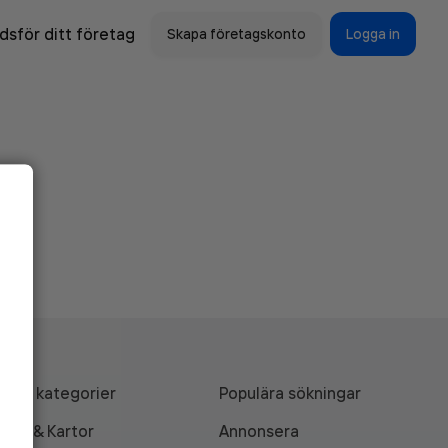
sför ditt företag
Skapa företagskonto
Logga in
Alla kategorier
Populära sökningar
API & Kartor
Annonsera