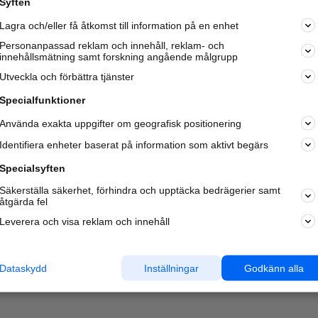
Syften
Kom igång och annonsera mot
Lagra och/eller få åtkomst till information på en enhet
nya kunder och
samarbetspartners nära dig.
Personanpassad reklam och innehåll, reklam- och
innehållsmätning samt forskning angående målgrupp
Läs mer här
Utveckla och förbättra tjänster
Specialfunktioner
Använda exakta uppgifter om geografisk positionering
Identifiera enheter baserat på information som aktivt begärs
Specialsyften
Säkerställa säkerhet, förhindra och upptäcka bedrägerier samt
åtgärda fel
Leverera och visa reklam och innehåll
Dataskydd
Inställningar
Godkänn alla