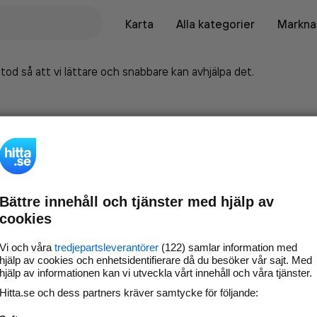
Karta
Alla kategorier
Marknad
tod så att vi lättare och snabbare kan avhjälpa det.
Bättre innehåll och tjänster med hjälp av
cookies
Vi och våra
tredjepartsleverantörer
(122) samlar information med
hjälp av cookies och enhetsidentifierare då du besöker vår sajt. Med
hjälp av informationen kan vi utveckla vårt innehåll och våra tjänster.
Marknadsför företaget på
Hitta.se och dess partners kräver samtycke för följande:
hitta.se