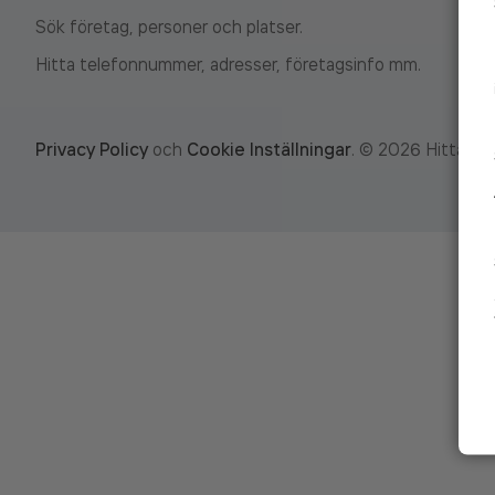
Sök företag, personer och platser.
Hitta telefonnummer, adresser, företagsinfo mm.
Privacy Policy
och
Cookie Inställningar
.
©
2026
Hitta.se