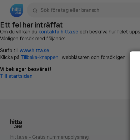
Sök namn, gata, ort, telefon, företag, sökord
Ett fel har inträffat
Om du vill kan du
kontakta hitta.se
och beskriva hur felet upps
Vänligen försök med följande:
Surfa till
www.hitta.se
Klicka på
Tillbaka-knappen
i webbläsaren och försök igen
Vi beklagar besväret!
Till startsidan
Hitta.se - Gratis nummerupplysning.