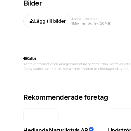
Bilder
Ladda upp bilder
Lägg till bilder
(Maximal storlek: 20MB)
Källor
Kontaktinformationen är regelbundet importerad från Skatteverkets 
Bolagsverket av hitta.se. Annan information har företaget själv möjli
Rekommenderade företag
Hedlanda Naturligtvis AB
Lindströ