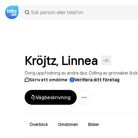
Kröjtz,
Linnea
Övrig uppfödning av andra djur
Odling av grönsaker (köks
·
Skriv ett omdöme
Verifiera ditt företag
Mer
Vägbeskrivning
Överblick
Omdömen
Bilder