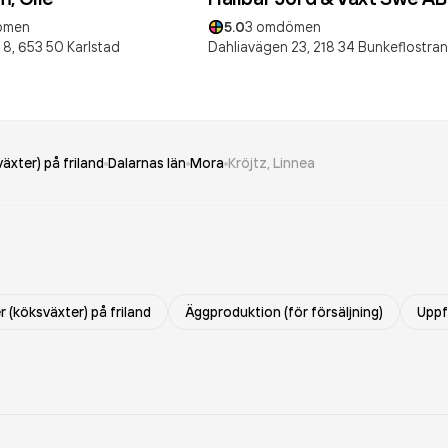
ömen
5.0
3
omdömen
 8,
653 50
Karlstad
Dahliavägen 23,
218 34
Bunkeflostra
äxter) på friland
Dalarnas län
Mora
Kröjtz, Linnea
 (köksväxter) på friland
Äggproduktion (för försäljning)
Uppf