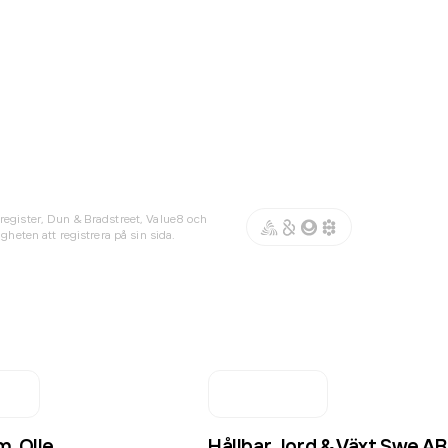
register, Dun & Bradstreet, Value8 och
gheten att registrera på sin sida.
m, Olle
Hållbar Jord & Växt Swe AB