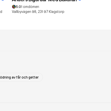
5.0
1
omdömen
nd
Vallbyvägen 98,
231 97
Klagstorp
ödning av får och getter