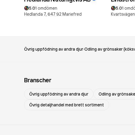
5.0
1
omdömen
5.0
1
omd
Hedlanda 7,
647 92
Mariefred
Kvartsvägen
Övrig uppfödning av andra djur
Odling av grönsaker (köksv
Branscher
Övrig uppfödning av andra djur
Odling av grönsaker
Övrig detaljhandel med brett sortiment