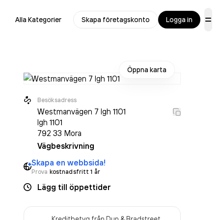
Alla Kategorier
Skapa företagskonto
Logga in
Öppna karta
Besöksadress
Westmanvägen 7 lgh 1101
lgh 1101
792 33
Mora
Vägbeskrivning
Skapa en webbsida!
Prova
kostnadsfritt 1 år
Lägg till öppettider
Kreditbetyg från Dun & Bradstreet