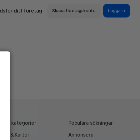
sför ditt företag
Skapa företagskonto
Logga in
Alla kategorier
Populära sökningar
API & Kartor
Annonsera