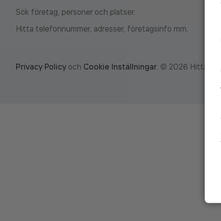
Sök företag, personer och platser.
Hitta telefonnummer, adresser, företagsinfo mm.
Privacy Policy
och
Cookie Inställningar
.
©
2026
Hitta.se