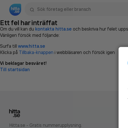
Sök namn, gata, ort, telefon, företag, sökord
Ett fel har inträffat
Om du vill kan du
kontakta hitta.se
och beskriva hur felet upps
Vänligen försök med följande:
Surfa till
www.hitta.se
Klicka på
Tillbaka-knappen
i webbläsaren och försök igen
Vi beklagar besväret!
Till startsidan
Hitta.se - Gratis nummerupplysning.