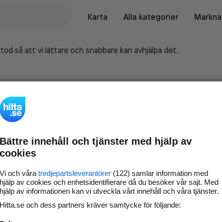
Karta
Alla kategorier
Marknad
tod så att vi lättare och snabbare kan avhjälpa det.
Bättre innehåll och tjänster med hjälp av
cookies
Vi och våra
tredjepartsleverantörer
(122) samlar information med
hjälp av cookies och enhetsidentifierare då du besöker vår sajt. Med
hjälp av informationen kan vi utveckla vårt innehåll och våra tjänster.
Marknadsför företaget på
Hitta.se och dess partners kräver samtycke för följande:
hitta.se