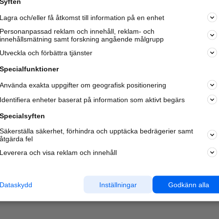
Syften
Kom igång och annonsera mot
Lagra och/eller få åtkomst till information på en enhet
nya kunder och
samarbetspartners nära dig.
Personanpassad reklam och innehåll, reklam- och
innehållsmätning samt forskning angående målgrupp
Läs mer här
Utveckla och förbättra tjänster
Specialfunktioner
Använda exakta uppgifter om geografisk positionering
Identifiera enheter baserat på information som aktivt begärs
Specialsyften
Säkerställa säkerhet, förhindra och upptäcka bedrägerier samt
åtgärda fel
Leverera och visa reklam och innehåll
Dataskydd
Inställningar
Godkänn alla