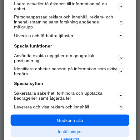
Lagra och/eller få åtkomst till information på en
Sök företag, personer och platser.
enhet
Personanpassad reklam och innehåll, reklam- och
Hitta telefonnummer, adresser, företagsinfo mm.
innehållsmätning samt forskning angående
målgrupp
Utveckla och förbättra tjänster
Marknadsför företaget
på hitta.se
Specialfunktioner
Använda exakta uppgifter om geografisk
Kom igång och annonsera mot
positionering
nya kunder och
Identifiera enheter baserat på information som aktivt
samarbetspartners nära dig.
begärs
Läs mer här
Specialsyften
Säkerställa säkerhet, förhindra och upptäcka
Alla kategorier
Populära sökningar
bedrägerier samt åtgärda fel
Leverera och visa reklam och innehåll
API & Kartor
Annonsera
Logga in
Integritet
Godkänn alla
Om oss
Nödnummer
Inställningar
Dataskydd