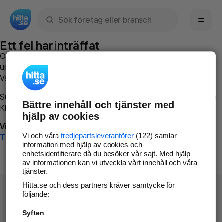
Sök namn, gata, ort, telefon, företag, sökord
Ett fel har inträffat
Om du vill kan du
kontakta hitta.se
och beskriva hur felet
uppstod så att vi lättare och snabbare kan avhjälpa det.
Vänligen försök med följande:
Surfa till
www.hitta.se
Bättre innehåll och tjänster med
Klicka på
Tillbaka-knappen
i webbläsaren och försök igen
hjälp av cookies
Vi beklagar besväret!
Vi och våra
tredjepartsleverantörer
(122) samlar
Till startsidan
information med hjälp av cookies och
enhetsidentifierare då du besöker vår sajt. Med hjälp
av informationen kan vi utveckla vårt innehåll och våra
tjänster.
Hitta.se och dess partners kräver samtycke för
följande:
Syften
Hitta.se - Gratis nummerupplysning.