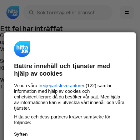
Sök namn, gata, ort, telefon, företag, sökord
Ett fel har inträffat
Om du vill kan du
kontakta hitta.se
och beskriva hur felet
uppstod så att vi lättare och snabbare kan avhjälpa det.
Vänligen försök med följande:
Surfa till
www.hitta.se
Bättre innehåll och tjänster med
Klicka på
Tillbaka-knappen
i webbläsaren och försök igen
hjälp av cookies
Vi beklagar besväret!
Vi och våra
tredjepartsleverantörer
(122) samlar
Till startsidan
information med hjälp av cookies och
enhetsidentifierare då du besöker vår sajt. Med hjälp
av informationen kan vi utveckla vårt innehåll och våra
tjänster.
Hitta.se och dess partners kräver samtycke för
följande:
Syften
Hitta.se - Gratis nummerupplysning.