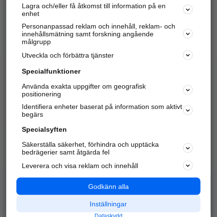
Lagra och/eller få åtkomst till information på en
Sök företag, personer och platser.
enhet
Personanpassad reklam och innehåll, reklam- och
Hitta telefonnummer, adresser, företagsinfo mm.
innehållsmätning samt forskning angående
målgrupp
Utveckla och förbättra tjänster
Marknadsför företaget
på hitta.se
Specialfunktioner
Använda exakta uppgifter om geografisk
Kom igång och annonsera mot
positionering
nya kunder och
Identifiera enheter baserat på information som aktivt
samarbetspartners nära dig.
begärs
Läs mer här
Specialsyften
Säkerställa säkerhet, förhindra och upptäcka
Alla kategorier
Populära sökningar
bedrägerier samt åtgärda fel
Leverera och visa reklam och innehåll
API & Kartor
Annonsera
Logga in
Integritet
Godkänn alla
Om oss
Nödnummer
Inställningar
Dataskydd