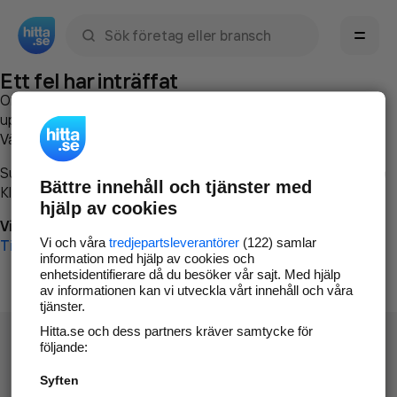
Sök namn, gata, ort, telefon, företag, sökord
Ett fel har inträffat
Om du vill kan du
kontakta hitta.se
och beskriva hur felet
uppstod så att vi lättare och snabbare kan avhjälpa det.
Vänligen försök med följande:
Surfa till
www.hitta.se
Bättre innehåll och tjänster med
Klicka på
Tillbaka-knappen
i webbläsaren och försök igen
hjälp av cookies
Vi beklagar besväret!
Vi och våra
tredjepartsleverantörer
(122) samlar
Till startsidan
information med hjälp av cookies och
enhetsidentifierare då du besöker vår sajt. Med hjälp
av informationen kan vi utveckla vårt innehåll och våra
tjänster.
Hitta.se och dess partners kräver samtycke för
följande:
Syften
Hitta.se - Gratis nummerupplysning.