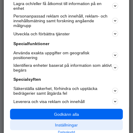
Lagra och/eller få åtkomst till information på en
Sök företag, personer och platser.
enhet
Personanpassad reklam och innehåll, reklam- och
Hitta telefonnummer, adresser, företagsinfo mm.
innehållsmätning samt forskning angående
målgrupp
Utveckla och förbättra tjänster
Marknadsför företaget
på hitta.se
Specialfunktioner
Använda exakta uppgifter om geografisk
Kom igång och annonsera mot
positionering
nya kunder och
Identifiera enheter baserat på information som aktivt
samarbetspartners nära dig.
begärs
Läs mer här
Specialsyften
Säkerställa säkerhet, förhindra och upptäcka
Alla kategorier
Populära sökningar
bedrägerier samt åtgärda fel
Leverera och visa reklam och innehåll
API & Kartor
Annonsera
Logga in
Integritet
Godkänn alla
Om oss
Nödnummer
Inställningar
Dataskydd