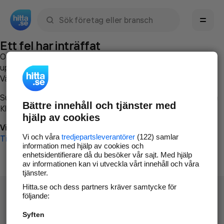
Sök namn, gata, ort, telefon, företag, sökord
Ett fel har inträffat
Om du vill kan du
kontakta hitta.se
och beskriva hur felet
uppstod så att vi lättare och snabbare kan avhjälpa det.
Vänligen försök med följande:
Surfa till
www.hitta.se
Bättre innehåll och tjänster med
Klicka på
Tillbaka-knappen
i webbläsaren och försök igen
hjälp av cookies
Vi beklagar besväret!
Vi och våra
tredjepartsleverantörer
(122) samlar
Till startsidan
information med hjälp av cookies och
enhetsidentifierare då du besöker vår sajt. Med hjälp
av informationen kan vi utveckla vårt innehåll och våra
tjänster.
Hitta.se och dess partners kräver samtycke för
följande:
Syften
Hitta.se - Gratis nummerupplysning.