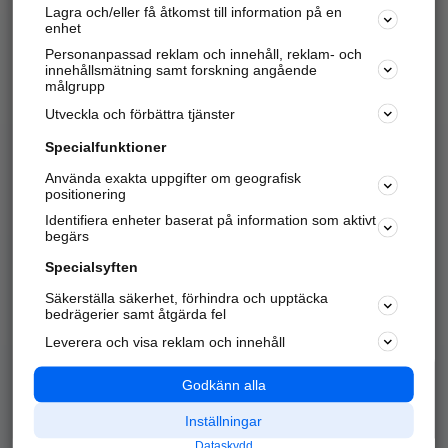
Lagra och/eller få åtkomst till information på en
Sök företag, personer och platser.
enhet
Personanpassad reklam och innehåll, reklam- och
Hitta telefonnummer, adresser, företagsinfo mm.
innehållsmätning samt forskning angående
målgrupp
Utveckla och förbättra tjänster
Marknadsför företaget
på hitta.se
Specialfunktioner
Använda exakta uppgifter om geografisk
Kom igång och annonsera mot
positionering
nya kunder och
Identifiera enheter baserat på information som aktivt
samarbetspartners nära dig.
begärs
Läs mer här
Specialsyften
Säkerställa säkerhet, förhindra och upptäcka
Alla kategorier
Populära sökningar
bedrägerier samt åtgärda fel
Leverera och visa reklam och innehåll
API & Kartor
Annonsera
Logga in
Integritet
Godkänn alla
Om oss
Nödnummer
Inställningar
Dataskydd