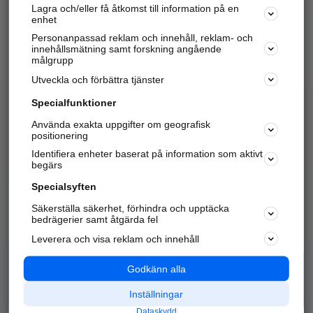
Lagra och/eller få åtkomst till information på en
Sök företag, personer och platser.
enhet
Personanpassad reklam och innehåll, reklam- och
Hitta telefonnummer, adresser, företagsinfo mm.
innehållsmätning samt forskning angående
målgrupp
Utveckla och förbättra tjänster
Marknadsför företaget
på hitta.se
Specialfunktioner
Använda exakta uppgifter om geografisk
Kom igång och annonsera mot
positionering
nya kunder och
Identifiera enheter baserat på information som aktivt
samarbetspartners nära dig.
begärs
Läs mer här
Specialsyften
Säkerställa säkerhet, förhindra och upptäcka
Alla kategorier
Populära sökningar
bedrägerier samt åtgärda fel
Leverera och visa reklam och innehåll
API & Kartor
Annonsera
Logga in
Integritet
Godkänn alla
Om oss
Nödnummer
Inställningar
Dataskydd