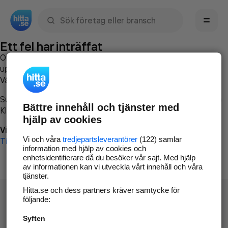
Sök namn, gata, ort, telefon, företag, sökord
Ett fel har inträffat
Om du vill kan du
kontakta hitta.se
och beskriva hur felet
uppstod så att vi lättare och snabbare kan avhjälpa det.
Vänligen försök med följande:
Surfa till
www.hitta.se
Bättre innehåll och tjänster med
Klicka på
Tillbaka-knappen
i webbläsaren och försök igen
hjälp av cookies
Vi beklagar besväret!
Vi och våra
tredjepartsleverantörer
(122) samlar
Till startsidan
information med hjälp av cookies och
enhetsidentifierare då du besöker vår sajt. Med hjälp
av informationen kan vi utveckla vårt innehåll och våra
tjänster.
Hitta.se och dess partners kräver samtycke för
följande:
Syften
Hitta.se - Gratis nummerupplysning.