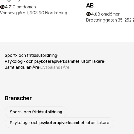
AB
4.7
10
omdömen
Vrinnevi gård 1,
603 60
Norrköping
4.8
8
omdömen
Drottninggatan 35,
252 
Sport- och fritidsutbildning
Psykologi- och psykoterapiverksamhet, utom läkare
Jämtlands län
Åre
Livsbalans i Åre
Branscher
Sport- och fritidsutbildning
Psykologi- och psykoterapiverksamhet, utom läkare