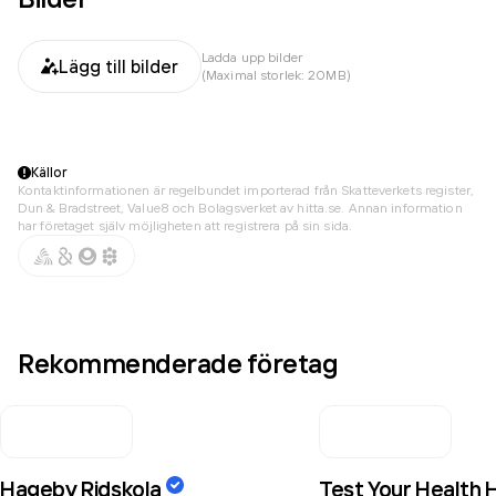
Ladda upp bilder
Lägg till bilder
(Maximal storlek: 20MB)
Källor
Kontaktinformationen är regelbundet importerad från Skatteverkets register,
Dun & Bradstreet, Value8 och Bolagsverket av hitta.se. Annan information
har företaget själv möjligheten att registrera på sin sida.
Rekommenderade företag
Hageby Ridskola
Test Your Health 