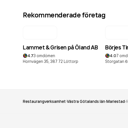
Rekommenderade företag
Lammet & Grisen på Öland AB
Börjes T
4.7
3
omdömen
4.0
7
omd
Hornvägen 35,
387 72
Löttorp
Storgatan 6
Restaurangverksamhet
Västra Götalands län
Mariestad