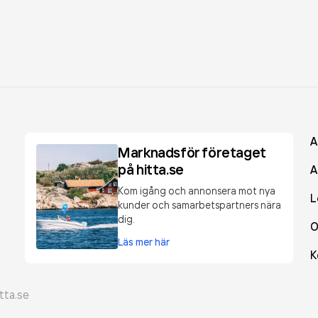
A
Marknadsför företaget
på hitta.se
A
Kom igång och annonsera mot nya
L
kunder och samarbetspartners nära
dig.
O
Läs mer här
K
tta.se