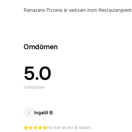
Ramazans Pizzeria är verksam inom
Restaurangver
Omdömen
5.0
1
omdömen
Ingalill B.
I
för mer än ett år sedan