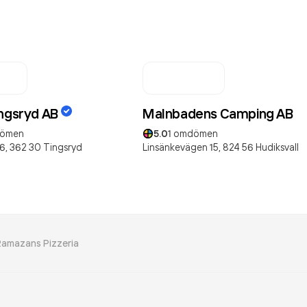
ingsryd AB
Malnbadens Camping AB
ömen
5.0
1
omdömen
6,
362 30
Tingsryd
Linsänkevägen 15,
824 56
Hudiksvall
Ramazans Pizzeria