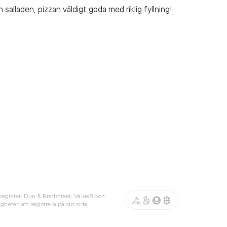
h salladen, pizzan väldigt goda med riklig fyllning!
register, Dun & Bradstreet, Value8 och
gheten att registrera på sin sida.