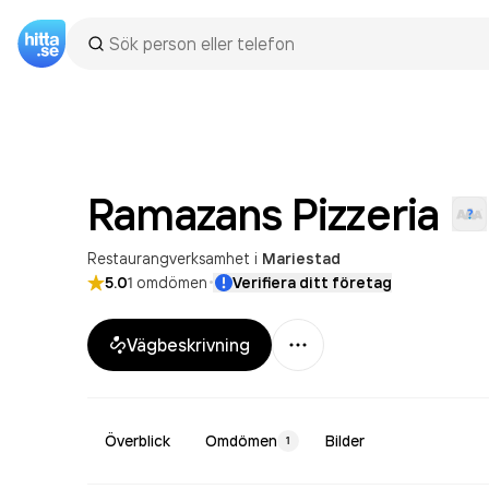
Ramazans
Pizzeria
Restaurangverksamhet
i
Mariestad
·
5.0
1
omdömen
Verifiera ditt företag
Mer
Vägbeskrivning
Överblick
Omdömen
Bilder
1