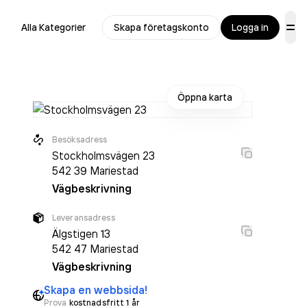
Alla Kategorier
Skapa företagskonto
Logga in
Öppna karta
Besöksadress
Stockholmsvägen 23
542 39
Mariestad
Vägbeskrivning
Leveransadress
Älgstigen 13
542 47
Mariestad
Vägbeskrivning
Skapa en webbsida!
Prova
kostnadsfritt 1 år