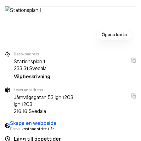
Öppna karta
Besöksadress
Stationsplan 1
233 31
Svedala
Vägbeskrivning
Leveransadress
Järnvägsgatan 53 lgh 1203
lgh 1203
216 16
Svedala
Skapa en webbsida!
Prova
kostnadsfritt 1 år
Lägg till öppettider