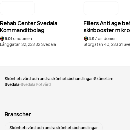
Rehab Center Svedala
Fillers Anti age b
Kommanditbolag
skinbooster mikro
5.0
1
omdömen
4.9
7
omdömen
Långgatan 32,
233 32
Svedala
Storgatan 40,
233 31
Sve
Skönhetsvård och andra skönhetsbehandlingar
Skåne län
Svedala
Svedala Fotvård
Branscher
Skönhetsvård och andra skönhetsbehandlingar