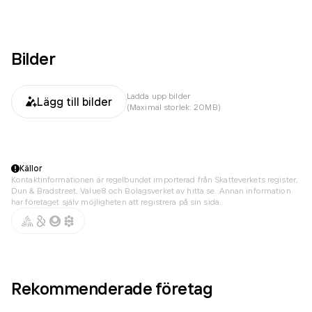
Bilder
Ladda upp bilder
Lägg till bilder
(Maximal storlek: 20MB)
Källor
Kontaktinformationen är regelbundet importerad från Skatteverkets register,
Dun & Bradstreet, Value8 och Bolagsverket av hitta.se. Annan information
har företaget själv möjligheten att registrera på sin sida.
Rekommenderade företag