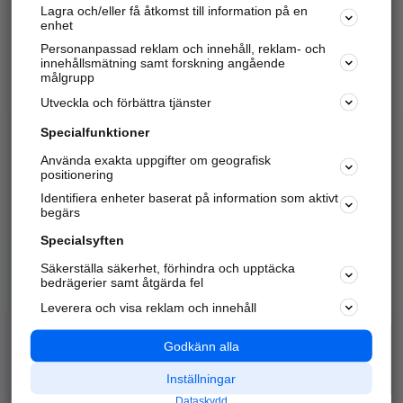
Lagra och/eller få åtkomst till information på en
Sök företag, personer och platser.
enhet
Personanpassad reklam och innehåll, reklam- och
Hitta telefonnummer, adresser, företagsinfo mm.
innehållsmätning samt forskning angående
målgrupp
Utveckla och förbättra tjänster
Marknadsför företaget
på hitta.se
Specialfunktioner
Använda exakta uppgifter om geografisk
Kom igång och annonsera mot
positionering
nya kunder och
Identifiera enheter baserat på information som aktivt
samarbetspartners nära dig.
begärs
Läs mer här
Specialsyften
Säkerställa säkerhet, förhindra och upptäcka
Alla kategorier
Populära sökningar
bedrägerier samt åtgärda fel
Leverera och visa reklam och innehåll
API & Kartor
Annonsera
Logga in
Integritet
Godkänn alla
Om oss
Nödnummer
Inställningar
Dataskydd