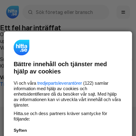
Sök namn, gata, ort, telefon, företag, sökord
Ett fel har inträffat
Om du vill kan du
kontakta hitta.se
och beskriva hur felet
uppstod så att vi lättare och snabbare kan avhjälpa det.
Vänligen försök med följande:
Surfa till
www.hitta.se
Bättre innehåll och tjänster med
Klicka på
Tillbaka-knappen
i webbläsaren och försök igen
hjälp av cookies
Vi beklagar besväret!
Vi och våra
tredjepartsleverantörer
(122) samlar
Till startsidan
information med hjälp av cookies och
enhetsidentifierare då du besöker vår sajt. Med hjälp
av informationen kan vi utveckla vårt innehåll och våra
tjänster.
Hitta.se och dess partners kräver samtycke för
följande:
Syften
Hitta.se - Gratis nummerupplysning.