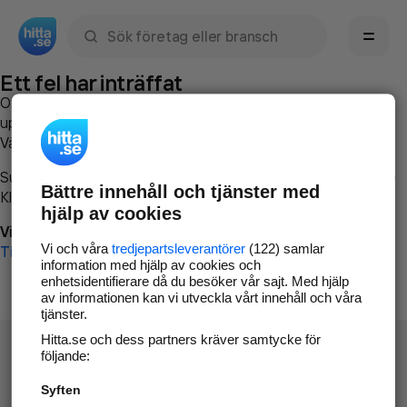
Sök namn, gata, ort, telefon, företag, sökord
Ett fel har inträffat
Om du vill kan du
kontakta hitta.se
och beskriva hur felet
uppstod så att vi lättare och snabbare kan avhjälpa det.
Vänligen försök med följande:
Surfa till
www.hitta.se
Bättre innehåll och tjänster med
Klicka på
Tillbaka-knappen
i webbläsaren och försök igen
hjälp av cookies
Vi beklagar besväret!
Vi och våra
tredjepartsleverantörer
(122) samlar
Till startsidan
information med hjälp av cookies och
enhetsidentifierare då du besöker vår sajt. Med hjälp
av informationen kan vi utveckla vårt innehåll och våra
tjänster.
Hitta.se och dess partners kräver samtycke för
följande:
Syften
Hitta.se - Gratis nummerupplysning.