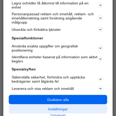
Lagra och/eller få åtkomst till information på en
Sök företag, personer och platser.
enhet
Personanpassad reklam och innehåll, reklam- och
Hitta telefonnummer, adresser, företagsinfo mm.
innehållsmätning samt forskning angående
målgrupp
Utveckla och förbättra tjänster
Marknadsför företaget
på hitta.se
Specialfunktioner
Använda exakta uppgifter om geografisk
Kom igång och annonsera mot
positionering
nya kunder och
Identifiera enheter baserat på information som aktivt
samarbetspartners nära dig.
begärs
Läs mer här
Specialsyften
Säkerställa säkerhet, förhindra och upptäcka
Alla kategorier
Populära sökningar
bedrägerier samt åtgärda fel
Leverera och visa reklam och innehåll
API & Kartor
Annonsera
Logga in
Integritet
Godkänn alla
Om oss
Nödnummer
Inställningar
Dataskydd